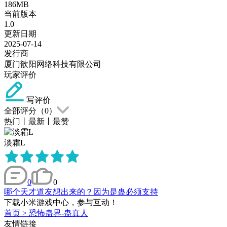
186MB
当前版本
1.0
更新日期
2025-07-14
发行商
厦门歆阳网络科技有限公司
玩家评价
写评价
全部评分（
0
）
热门
丨
最新
丨
最赞
淡霜L
0
0
哪个天才道友想出来的？因为是蛊必须支持
下载小米游戏中心，参与互动！
首页
>
恐怖蛊界-蛊真人
友情链接