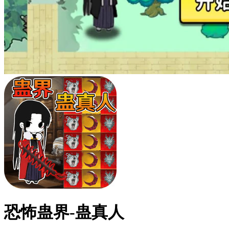
恐怖蛊界-蛊真人