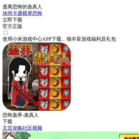
逃离恐怖的蛊真人
休闲
卡通
横屏
恐怖
立即下载
官方正版
使用小米游戏中心APP
下载
，领丰富游戏
福利
及
礼包
恐怖蛊界-蛊真人
下载
主页
攻略
社区
视频