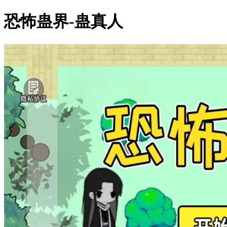
恐怖蛊界-蛊真人