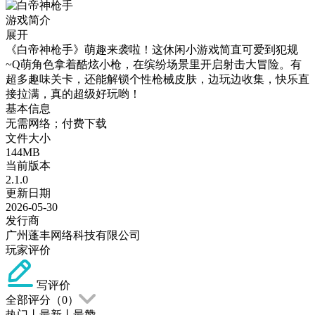
游戏简介
展开
《白帝神枪手》萌趣来袭啦！这休闲小游戏简直可爱到犯规
~Q萌角色拿着酷炫小枪，在缤纷场景里开启射击大冒险。有
超多趣味关卡，还能解锁个性枪械皮肤，边玩边收集，快乐直
接拉满，真的超级好玩哟！
基本信息
无需网络；付费下载
文件大小
144MB
当前版本
2.1.0
更新日期
2026-05-30
发行商
广州蓬丰网络科技有限公司
玩家评价
写评价
全部评分（
0
）
热门
丨
最新
丨
最赞