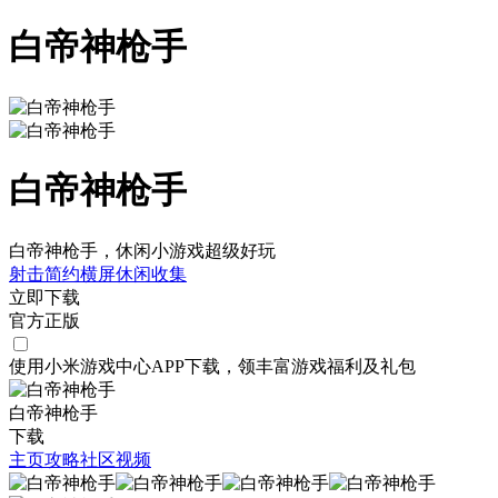
白帝神枪手
白帝神枪手
白帝神枪手，休闲小游戏超级好玩
射击
简约
横屏
休闲
收集
立即下载
官方正版
使用小米游戏中心APP
下载
，领丰富游戏
福利
及
礼包
白帝神枪手
下载
主页
攻略
社区
视频