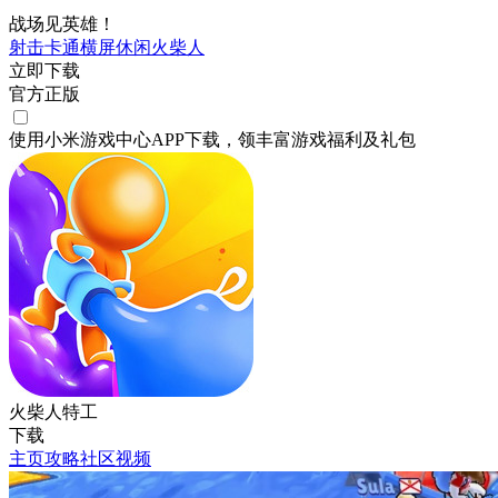
战场见英雄！
射击
卡通
横屏
休闲
火柴人
立即下载
官方正版
使用小米游戏中心APP
下载
，领丰富游戏
福利
及
礼包
火柴人特工
下载
主页
攻略
社区
视频