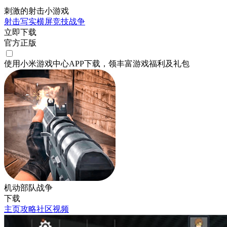
刺激的射击小游戏
射击
写实
横屏
竞技
战争
立即下载
官方正版
使用小米游戏中心APP
下载
，领丰富游戏
福利
及
礼包
机动部队战争
下载
主页
攻略
社区
视频