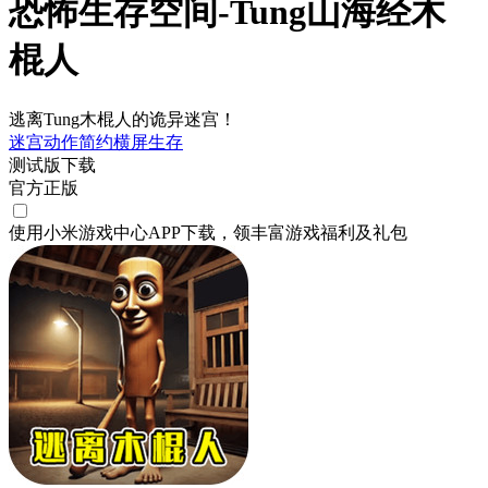
恐怖生存空间-Tung山海经木
棍人
逃离Tung木棍人的诡异迷宫！
迷宫
动作
简约
横屏
生存
测试版下载
官方正版
使用小米游戏中心APP
下载
，领丰富游戏
福利
及
礼包