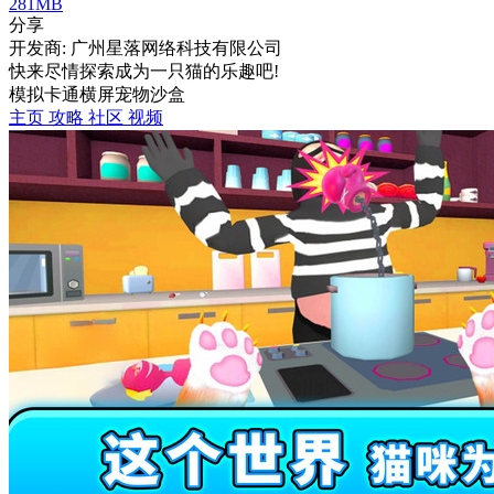
281MB
分享
开发商: 广州星落网络科技有限公司
快来尽情探索成为一只猫的乐趣吧!
模拟
卡通
横屏
宠物
沙盒
主页
攻略
社区
视频