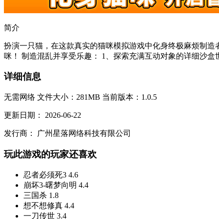
简介
扮演一只猫，在这款真实的猫咪模拟游戏中化身终极麻烦制造
咪！ 制造混乱并享受乐趣： 1、探索充满互动对象的详细沙盒
详细信息
无需网络
文件大小：281MB
当前版本：1.0.5
更新日期：
2026-06-22
发行商：
广州星落网络科技有限公司
玩此游戏的玩家还喜欢
忍者必须死3
4.6
崩坏3-曙梦向明
4.4
三国杀
1.8
想不想修真
4.4
一刀传世
3.4