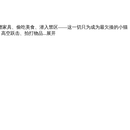
蹭家具、偷吃美食、潜入禁区——这一切只为成为最欠揍的小猫
空跃击、拍打物品...
展开