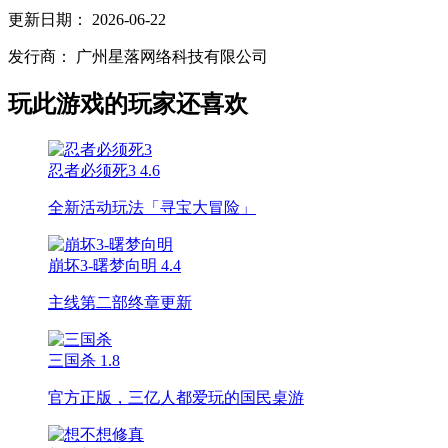
更新日期：
2026-06-22
发行商：
广州星落网络科技有限公司
玩此游戏的玩家还喜欢
忍者必须死3
4.6
全新活动玩法「寻宝大冒险」
崩坏3-曙梦向明
4.4
主线第二部终章更新
三国杀
1.8
官方正版，三亿人都爱玩的国民桌游