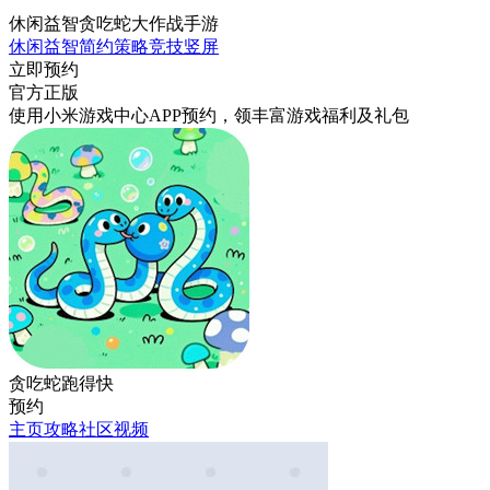
休闲益智贪吃蛇大作战手游
休闲益智
简约
策略
竞技
竖屏
立即预约
官方正版
使用小米游戏中心APP
预约
，领丰富游戏
福利
及
礼包
贪吃蛇跑得快
预约
主页
攻略
社区
视频