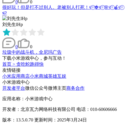
0
0
很好玩！但是打不过别人。老被别人打死！୧⍤⃝🍓୧⍤⃝🌸୧⍤⃝🍎୧⍤⃝
🍉
刘先生lHp
0
0
垃圾中的战斗机，全尼玛广告
下载小米游戏中心，参与互动！
首页
>
贪吃蛇跑得快
友情链接
小米应用商店
小米商城
英雄互娱
小米游戏中心
开发者平台
微信公众号
微博主页
商务合作
应用名称：小米游戏中心
开发者：北京瓦力网络科技有限公司 电话：010-60606666
版本：13.5.0.70 更新时间：2025年3月24日