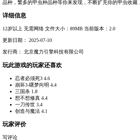
品种，繁多的甲虫种品种等你来发现，不断扩充你的甲虫收藏，让
详细信息
12岁以上
无需网络
文件大小：89MB
当前版本：2.0
更新日期：
2025-07-10
发行商：
北京魔力引擎科技有限公司
玩此游戏的玩家还喜欢
忍者必须死3
4.6
崩坏3-曙梦向明
4.4
三国杀
1.8
想不想修真
4.4
一刀传世
3.4
创造与魔法
4.1
玩家评价
写评论