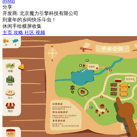
89MB
分享
开发商: 北京魔力引擎科技有限公司
到童年的乡间快乐斗虫！
休闲
手绘
横屏
收集
主页
攻略
社区
视频