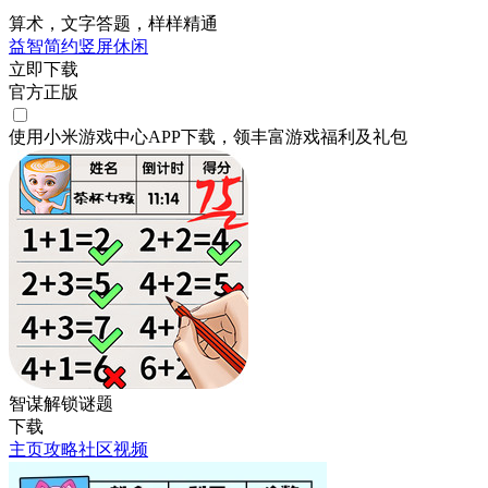
算术，文字答题，样样精通
益智
简约
竖屏
休闲
立即下载
官方正版
使用小米游戏中心APP
下载
，领丰富游戏
福利
及
礼包
智谋解锁谜题
下载
主页
攻略
社区
视频