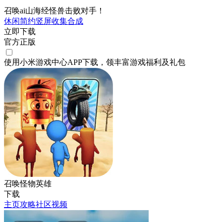
召唤ai山海经怪兽击败对手！
休闲
简约
竖屏
收集
合成
立即下载
官方正版
使用小米游戏中心APP
下载
，领丰富游戏
福利
及
礼包
召唤怪物英雄
下载
主页
攻略
社区
视频