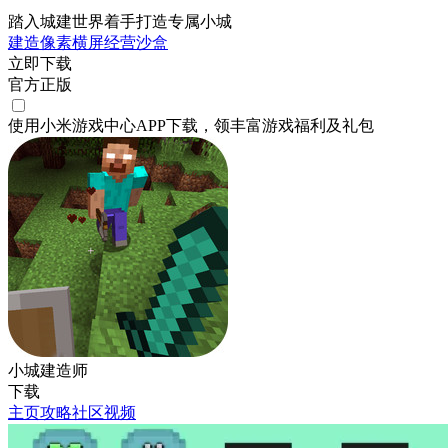
踏入城建世界着手打造专属小城
建造
像素
横屏
经营
沙盒
立即下载
官方正版
使用小米游戏中心APP
下载
，领丰富游戏
福利
及
礼包
小城建造师
下载
主页
攻略
社区
视频