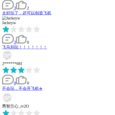
3
2
太好玩了，还可以创造飞机
Jackeyw
3
0
飞马别玩！！！！！！！
2******681
0
0
不会玩，不会开飞机✈️
秀智兰心_rv2O