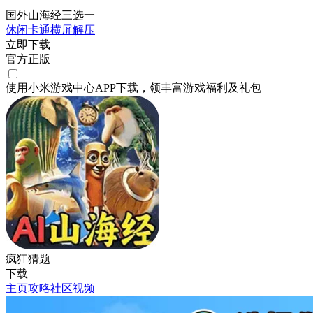
国外山海经三选一
休闲
卡通
横屏
解压
立即下载
官方正版
使用小米游戏中心APP
下载
，领丰富游戏
福利
及
礼包
疯狂猜题
下载
主页
攻略
社区
视频