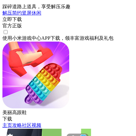
踩碎道路上道具，享受解压乐趣
解压
简约
竖屏
休闲
立即下载
官方正版
使用小米游戏中心APP
下载
，领丰富游戏
福利
及
礼包
美丽高跟鞋
下载
主页
攻略
社区
视频