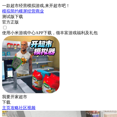
一款超市经营模拟游戏,来开超市吧！
模拟
简约
横屏
经营
商业
测试版下载
官方正版
使用小米游戏中心APP
下载
，领丰富游戏
福利
及
礼包
我要开家超市
下载
主页
攻略
社区
视频