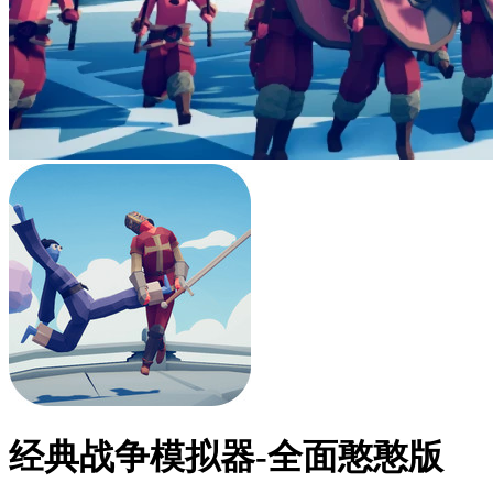
经典战争模拟器-全面憨憨版