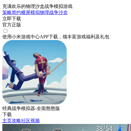
充满欢乐的物理沙盒战争模拟游戏
策略
简约
横屏
模拟
物理
战争
沙盒
立即下载
官方正版
使用小米游戏中心APP
下载
，领丰富游戏
福利
及
礼包
经典战争模拟器-全面憨憨版
下载
主页
攻略
社区
视频