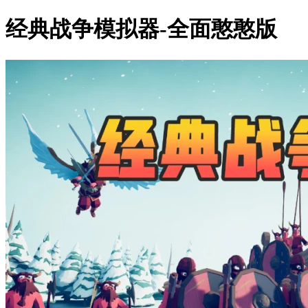
经典战争模拟器-全面憨憨版