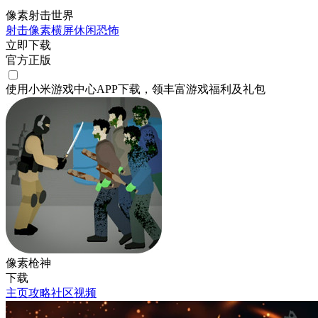
像素射击世界
射击
像素
横屏
休闲
恐怖
立即下载
官方正版
使用小米游戏中心APP
下载
，领丰富游戏
福利
及
礼包
像素枪神
下载
主页
攻略
社区
视频