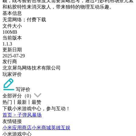
颖，既考验射击准度又需要策略思考，通过巧妙利用场景元素
和粘胶特性来消灭敌人，带来独特的物理互动乐趣。
基本信息
无需网络；付费下载
文件大小
100MB
当前版本
1.1.3
更新日期
2025-07-29
发行商
北京犀鸟网络技术有限公司
玩家评价
写评价
全部评分（
0
）
热门
丨
最新
丨
最赞
下载小米游戏中心，参与互动！
首页
>
子弹风暴场
友情链接
小米应用商店
小米商城
英雄互娱
小米游戏中心