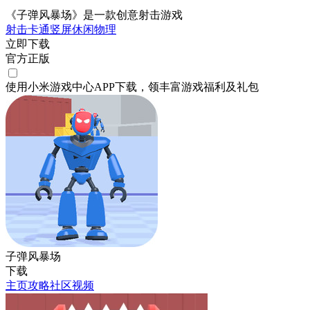
《子弹风暴场》是一款创意射击游戏
射击
卡通
竖屏
休闲
物理
立即下载
官方正版
使用小米游戏中心APP
下载
，领丰富游戏
福利
及
礼包
子弹风暴场
下载
主页
攻略
社区
视频