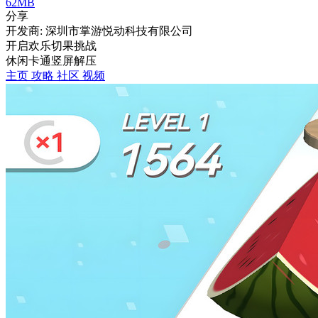
62MB
分享
开发商: 深圳市掌游悦动科技有限公司
开启欢乐切果挑战
休闲
卡通
竖屏
解压
主页
攻略
社区
视频