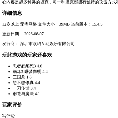
心内容是超多种类的坦克，每一种坦克都拥有独特的攻击方式和
详细信息
12岁以上
无需网络
文件大小：39MB
当前版本：15.4.5
更新日期：
2026-08-07
发行商：
深圳市欧珀互动娱乐有限公司
玩此游戏的玩家还喜欢
忍者必须死3
4.6
崩坏3-曙梦向明
4.4
三国杀
1.8
想不想修真
4.4
一刀传世
3.4
创造与魔法
4.1
玩家评价
写评论