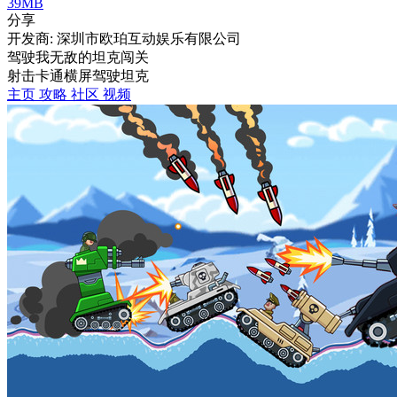
39MB
分享
开发商: 深圳市欧珀互动娱乐有限公司
驾驶我无敌的坦克闯关
射击
卡通
横屏
驾驶
坦克
主页
攻略
社区
视频