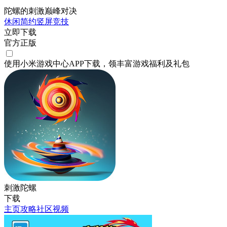
陀螺的刺激巅峰对决
休闲
简约
竖屏
竞技
立即下载
官方正版
使用小米游戏中心APP
下载
，领丰富游戏
福利
及
礼包
刺激陀螺
下载
主页
攻略
社区
视频