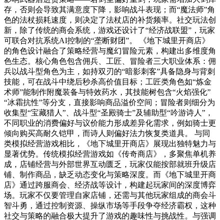
存，否则会导致其满意度下降，影响战斗表现；而“魔法师”角
色的法杖损耗速度，则决定了法杖店的补货频率。社交玩法创
新，除了传统的商会系统，游戏还设计了“经济战联盟”，玩家
可联合对抗系统AI控制的“垄断财团”。 《地下城里开商店》
的角色设计融合了策略经营与魔幻冒险元素，构建出多维度角
色生态。核心角色包含佣兵、工匠、冒险者三大职业体系：佣
兵以战斗型角色为主，如持双刃的“暗影刺客”具备隐身与背刺
技能，可在战斗中绕后秒杀高价值目标；工匠类角色如“炼金
术师”能制作附魔装备与特效药水，其技能树包含“火焰强化”
“冰霜抗性”等分支，直接影响商品溢价空间；冒险者则细分为
收集型“宝藏猎人”、战斗型“圣殿骑士”及辅助型“吟游诗人”，
不同职业的消费偏好与议价能力形成差异化需求，例如骑士更
倾向购买高耐久铠甲，而诗人则偏好法力恢复类道具。 与同
类模拟经营游戏相比，《地下城里开商店》展现出独特魅力与
显著优势。传统模拟经营游戏如《传奇商店》，多聚焦单机养
成，店铺经营与外部世界互动匮乏，玩家仅能按部就班升级店
铺、制作商品，缺乏动态变化与策略深度。而《地下城里开商
店》通过跨服商会、经济战等设计，构建起玩家间的深度博弈
场。玩家不仅要管理自家店铺，还需与其他玩家组成的商会斗
智斗勇，通过控制资源、操纵市场等手段争夺经济霸权，这种
社交与策略的融合极大提升了游戏的趣味性与挑战性。与强调