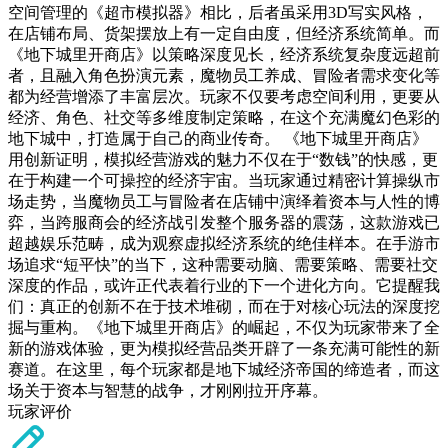
空间管理的《超市模拟器》相比，后者虽采用3D写实风格，
在店铺布局、货架摆放上有一定自由度，但经济系统简单。而
《地下城里开商店》以策略深度见长，经济系统复杂度远超前
者，且融入角色扮演元素，魔物员工养成、冒险者需求变化等
都为经营增添了丰富层次。玩家不仅要考虑空间利用，更要从
经济、角色、社交等多维度制定策略，在这个充满魔幻色彩的
地下城中，打造属于自己的商业传奇。 《地下城里开商店》
用创新证明，模拟经营游戏的魅力不仅在于“数钱”的快感，更
在于构建一个可操控的经济宇宙。当玩家通过精密计算操纵市
场走势，当魔物员工与冒险者在店铺中演绎着资本与人性的博
弈，当跨服商会的经济战引发整个服务器的震荡，这款游戏已
超越娱乐范畴，成为观察虚拟经济系统的绝佳样本。在手游市
场追求“短平快”的当下，这种需要动脑、需要策略、需要社交
深度的作品，或许正代表着行业的下一个进化方向。它提醒我
们：真正的创新不在于技术堆砌，而在于对核心玩法的深度挖
掘与重构。《地下城里开商店》的崛起，不仅为玩家带来了全
新的游戏体验，更为模拟经营品类开辟了一条充满可能性的新
赛道。在这里，每个玩家都是地下城经济帝国的缔造者，而这
场关于资本与智慧的战争，才刚刚拉开序幕。
玩家评价