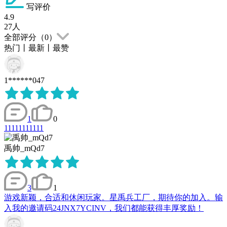
写评价
4.9
27
人
全部评分（
0
）
热门
丨
最新
丨
最赞
1******047
1
0
11111111111
禹帅_mQd7
3
1
游戏新颖，合适和休闲玩家。星禹兵工厂，期待你的加入。输
入我的邀请码24JNX7YCINV，我们都能获得丰厚奖励！