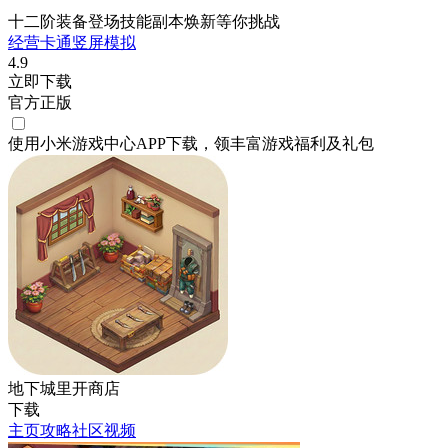
十二阶装备登场技能副本焕新等你挑战
经营
卡通
竖屏
模拟
4.9
立即下载
官方正版
使用小米游戏中心APP
下载
，领丰富游戏
福利
及
礼包
地下城里开商店
下载
主页
攻略
社区
视频