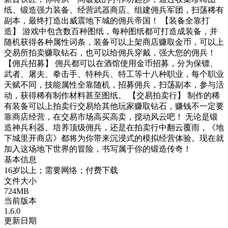
纸、锻造强力装备、经营武器商店、组建佣兵军团，扫荡稀有
副本，最终打造出威震地下城的佣兵帝国！ 【装备全靠打
造】 游戏中包含数百种图纸，每种图纸都可打造成装备，并
随机获得各种属性词条，装备可以上架商店赚取金币，可以上
交易所拍卖赚取钻石，也可以给佣兵穿戴，强大您的佣兵！
【佣兵招募】 佣兵都可以在酒馆使用金币招募，分为保镖、
武者、屠夫、拳击手、特种兵、特工等十八种职业，每个职业
天赋不同，技能属性全靠随机，招募佣兵，扫荡副本，参与活
动，获得稀有制作材料甚至图纸。 【交易拍卖行】 制作的稀
有装备可以上拍卖行交易给其他玩家赚取钻石，赚钱不一定要
靠商店经营，在交易市场高买高卖，搅动风云吧！ 无论是锻
造神兵利器、培养顶级佣兵，还是在拍卖行中翻云覆雨，《地
下城里开商店》都将为你带来沉浸式的模拟经营体验。现在就
加入这场地下世界的冒险，书写属于你的锻造传奇！
基本信息
16岁以上；需要网络；付费下载
文件大小
724MB
当前版本
1.6.0
更新日期