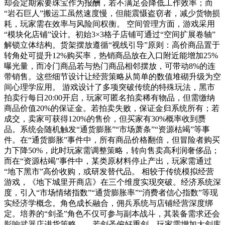
却会定期索要珠宝作为报酬，若不满足会降低工作效率；而
“岩石巨人”搬运工虽然速度慢，但能震慑盗窃者，减少货物损
耗，玩家需在效率与风险间权衡。 空间管理方面，游戏采用
“模块化店铺”设计。初始3×3格子店铺可通过“空间扩展卷轴”
解锁立体结构。货架摆放遵循“视线引导”原则：高价商品置于
转角处可提升12%购买率，热销商品放在入口附近能增加25%
曝光量，而冷门商品若与热门商品相邻摆放，可带动8%的连
带销售。这些细节设计让经营策略从简单的数值堆砌升级为空
间心理学应用。 游戏设计了多项突破传统的特殊玩法，黑市
拍卖行每日20:00开启，玩家可匿名拍卖稀有物品，但需缴纳
商品价值20%的保证金。若拍卖失败，保证金归系统所有；若
成交，卖家可获得120%的售价，但买家有30%概率收到赝
品。系统会随机触发“通货膨胀”“市场萧条”“资源枯竭”等事
件。在“通货膨胀”事件中，所有商品价格翻倍，但冒险者购买
力下降50%，此时玩家需调整策略，转向售卖高利润奢侈品；
而在“资源枯竭”事件中，某类原材料停止产出，玩家需通过
“地下黑市”高价收购，或研发替代品。 相较于传统模拟经营
游戏，《地下城里开商店》在三个维度实现突破。经济系统深
度，引入“市场情绪指数”“通货膨胀率”“消费者信心指数”等现
实经济学概念。角色成长融合，佣兵系统与店铺经营深度绑
定。培养的“剑圣”角色不仅可参与副本战斗，其装备需求还会
影响武器店进货策略——若剑圣偏好重剑，玩家需增加大剑库