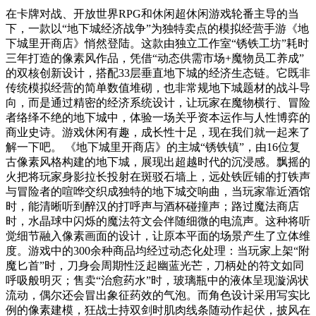
在卡牌对战、开放世界RPG和休闲超休闲游戏轮番主导的当
下，一款以“地下城经济战争”为独特卖点的模拟经营手游《地
下城里开商店》悄然登陆。这款由独立工作室“锈铁工坊”耗时
三年打造的像素风作品，凭借“动态供需市场+魔物员工养成”
的双核创新设计，搭配33层垂直地下城的经济生态链。它既非
传统模拟经营的简单数值堆砌，也非常规地下城题材的战斗导
向，而是通过精密的经济系统设计，让玩家在魔物横行、冒险
者络绎不绝的地下城中，体验一场关乎资本运作与人性博弈的
商业史诗。游戏休闲有趣，成长性十足，现在我们就一起来了
解一下吧。 《地下城里开商店》的主城“锈铁镇”，由16位复
古像素风格构建的地下城，展现出超越时代的沉浸感。飘摇的
火把将玩家身影拉长投射在斑驳石墙上，远处铁匠铺的打铁声
与冒险者的喧哗交织成独特的地下城交响曲，当玩家靠近酒馆
时，能清晰听到醉汉的打呼声与酒杯碰撞声；路过魔法商店
时，水晶球中闪烁的魔法符文会伴随细微的电流声。这种将听
觉细节融入像素画面的设计，让原本平面的场景产生了立体维
度。游戏中的300余种商品均经过动态化处理：当玩家上架“附
魔匕首”时，刀身会周期性泛起幽蓝光芒，刀柄处的符文如同
呼吸般明灭；售卖“治愈药水”时，玻璃瓶中的液体呈现漩涡状
流动，偶尔还会冒出象征药效的气泡。而角色设计采用写实比
例的像素建模，狂战士持双剑时肌肉线条随动作起伏，披风在