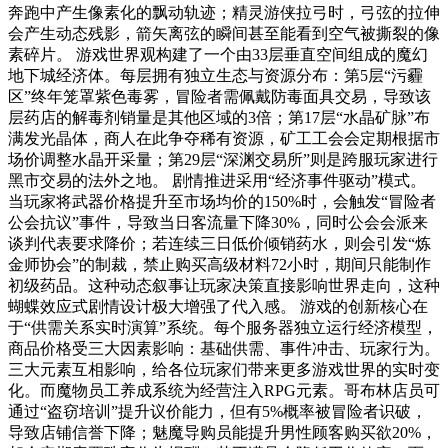
奔跑中产生像素化的飘动轨迹；精灵游侠拉弓时，弓弦的拉伸
会产生动态残影，箭矢离弦的瞬间甚至能看到空气被撕裂的像
素碎片。 游戏世界观构建了一个由33层垂直空间组成的魔幻
地下城经济体。每层拥有独立生态与资源分布：第5层“污霾
区”终年笼罩紫色毒雾，冒险者需佩戴防毒面具交易，导致该
层药店的解毒剂销量是其他区域的3倍；第17层“水晶矿脉”布
满发光晶体，商人在此争夺稀有资源，矿工工会会定期根据市
场价调整水晶开采量；第29层“深渊交易所”则是跨服玩家进行
黑市交易的法外之地。 剧情推进采用“经济事件驱动”模式。
当玩家将武器价格提升至市场均价的150%时，会触发“冒险者
公会抗议”事件，导致当日客流量下降30%，同时公会会派来
谈判代表要求降价；若连续三日低价倾销药水，则会引发“炼
金师协会”的制裁，禁止购买高级材料72小时，期间只能制作
初级药品。这种动态叙事让玩家决策直接影响世界走向，这种
蝴蝶效应式剧情设计极大增强了代入感。 游戏的创新核心在
于“供需关系实时演算”系统。每个服务器独立运行经济模型，
商品价格受三大因素影响：基础供需、事件冲击、玩家行为。
三大元素互相影响，给各位玩家们带来更多游戏世界的实时变
化。而魔物员工养成系统为经营注入RPG元素。哥布林店员可
通过“盗窃培训”提升议价能力，但有5%概率被冒险者识破，
导致店铺信誉下降；魅魔导购员能提升男性顾客购买欲20%，