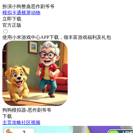
扮演小狗整蛊恶作剧爷爷
模拟
卡通
横屏
动物
立即下载
官方正版
使用小米游戏中心APP
下载
，领丰富游戏
福利
及
礼包
狗狗模拟器-恶作剧爷爷
下载
主页
攻略
社区
视频