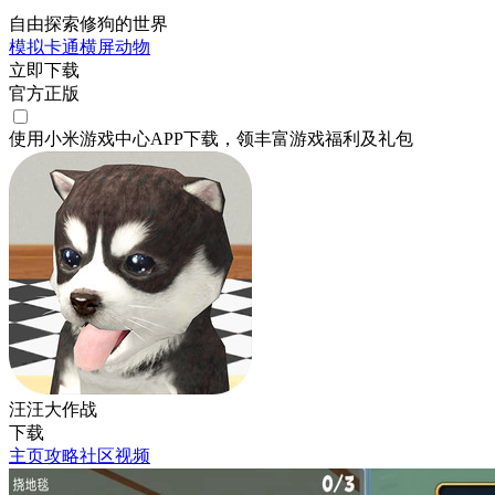
自由探索修狗的世界
模拟
卡通
横屏
动物
立即下载
官方正版
使用小米游戏中心APP
下载
，领丰富游戏
福利
及
礼包
汪汪大作战
下载
主页
攻略
社区
视频