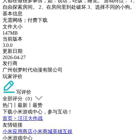
人都在做很多事情，如：说话，吃饭，睡觉。 游戏特点： 1、
自由探索房间。 2、在房间里到处破坏 3、选择不同的小狗。
基本信息
无需网络；付费下载
文件大小
147MB
当前版本
3.0.0
更新日期
2026-04-27
发行商
广州创梦时代动漫有限公司
玩家评价
写评价
全部评分（
0
）
热门
丨
最新
丨
最赞
下载小米游戏中心，参与互动！
首页
>
汪汪大作战
友情链接
小米应用商店
小米商城
英雄互娱
小米游戏中心