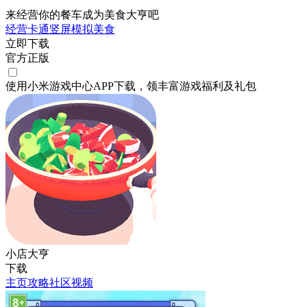
来经营你的餐车成为美食大亨吧
经营
卡通
竖屏
模拟
美食
立即下载
官方正版
使用小米游戏中心APP
下载
，领丰富游戏
福利
及
礼包
小店大亨
下载
主页
攻略
社区
视频