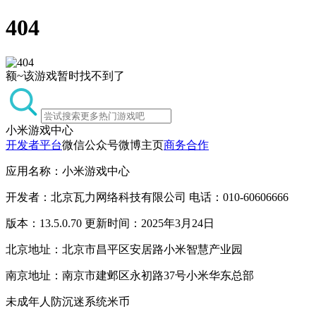
404
额~该游戏暂时找不到了
小米游戏中心
开发者平台
微信公众号
微博主页
商务合作
应用名称：小米游戏中心
开发者：北京瓦力网络科技有限公司 电话：010-60606666
版本：13.5.0.70 更新时间：2025年3月24日
北京地址：北京市昌平区安居路小米智慧产业园
南京地址：南京市建邺区永初路37号小米华东总部
未成年人防沉迷系统
米币