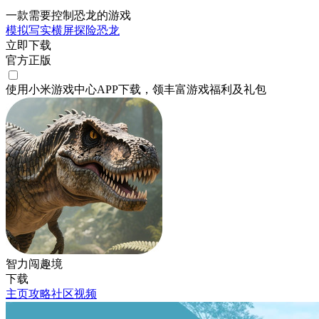
一款需要控制恐龙的游戏
模拟
写实
横屏
探险
恐龙
立即下载
官方正版
使用小米游戏中心APP
下载
，领丰富游戏
福利
及
礼包
智力闯趣境
下载
主页
攻略
社区
视频