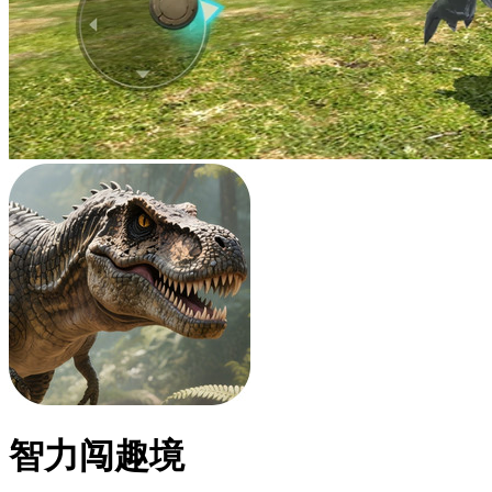
智力闯趣境