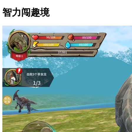
智力闯趣境