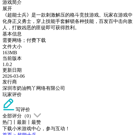
游戏简介
展开
《超能士兵》是一款刺激解压的格斗竞技游戏。玩家在游戏中
化身正义勇士，穿上技能手套解锁各种技能，百发百中击向敌
人，打败凶恶的匪徒即可获得胜利。
基本信息
需要网络；付费下载
文件大小
163MB
当前版本
1.0.2
更新日期
2026-03-06
发行商
深圳市奶油鸭丫网络有限公司
玩家评价
写评价
全部评分（
0
）
热门
丨
最新
丨
最赞
下载小米游戏中心，参与互动！
首页
>
超能士兵