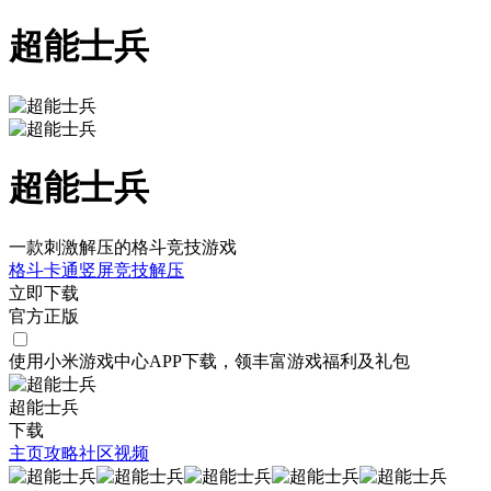
超能士兵
超能士兵
一款刺激解压的格斗竞技游戏
格斗
卡通
竖屏
竞技
解压
立即下载
官方正版
使用小米游戏中心APP
下载
，领丰富游戏
福利
及
礼包
超能士兵
下载
主页
攻略
社区
视频