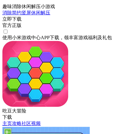
趣味消除休闲解压小游戏
消除
简约
竖屏
休闲
解压
立即下载
官方正版
使用小米游戏中心APP
下载
，领丰富游戏
福利
及
礼包
吃豆大冒险
下载
主页
攻略
社区
视频