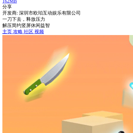
162MB
分享
开发商: 深圳市欧珀互动娱乐有限公司
一刀下去，释放压力
解压
简约
竖屏
休闲
益智
主页
攻略
社区
视频