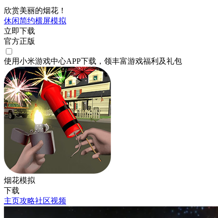
欣赏美丽的烟花！
休闲
简约
横屏
模拟
立即下载
官方正版
使用小米游戏中心APP
下载
，领丰富游戏
福利
及
礼包
烟花模拟
下载
主页
攻略
社区
视频