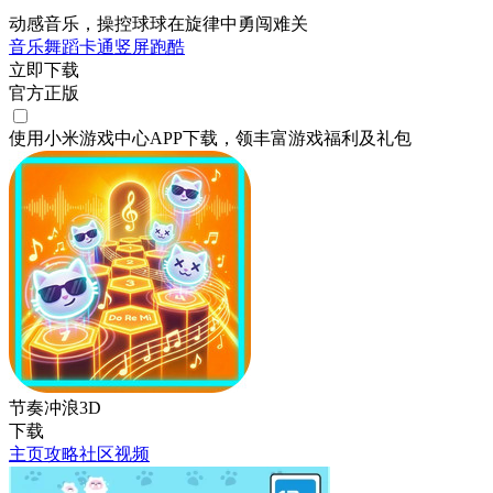
动感音乐，操控球球在旋律中勇闯难关
音乐舞蹈
卡通
竖屏
跑酷
立即下载
官方正版
使用小米游戏中心APP
下载
，领丰富游戏
福利
及
礼包
节奏冲浪3D
下载
主页
攻略
社区
视频