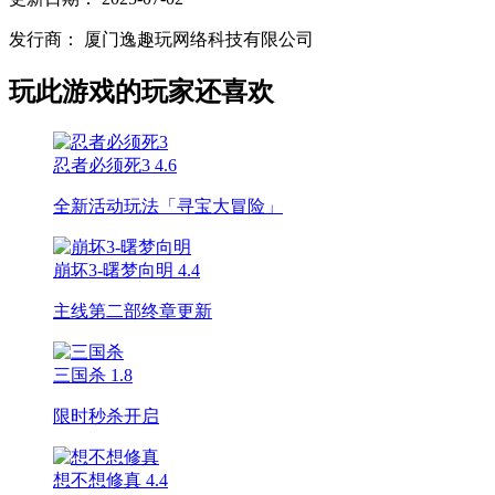
发行商：
厦门逸趣玩网络科技有限公司
玩此游戏的玩家还喜欢
忍者必须死3
4.6
全新活动玩法「寻宝大冒险」
崩坏3-曙梦向明
4.4
主线第二部终章更新
三国杀
1.8
限时秒杀开启
想不想修真
4.4