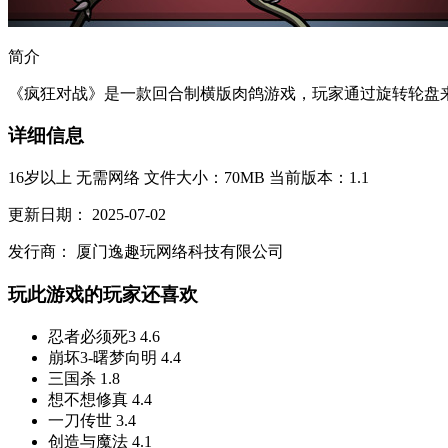
简介
《疯狂对战》是一款回合制横版肉鸽游戏，玩家通过旋转轮盘来
详细信息
16岁以上
无需网络
文件大小：70MB
当前版本：1.1
更新日期：
2025-07-02
发行商：
厦门逸趣玩网络科技有限公司
玩此游戏的玩家还喜欢
忍者必须死3
4.6
崩坏3-曙梦向明
4.4
三国杀
1.8
想不想修真
4.4
一刀传世
3.4
创造与魔法
4.1