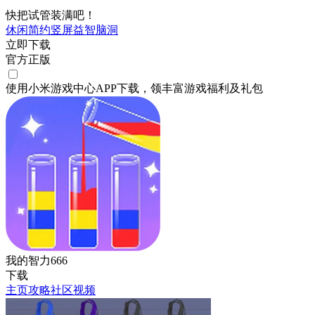
快把试管装满吧！
休闲
简约
竖屏
益智
脑洞
立即下载
官方正版
使用小米游戏中心APP
下载
，领丰富游戏
福利
及
礼包
我的智力666
下载
主页
攻略
社区
视频