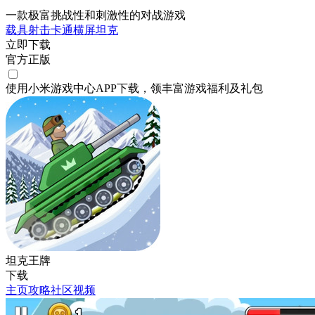
一款极富挑战性和刺激性的对战游戏
载具射击
卡通
横屏
坦克
立即下载
官方正版
使用小米游戏中心APP
下载
，领丰富游戏
福利
及
礼包
坦克王牌
下载
主页
攻略
社区
视频