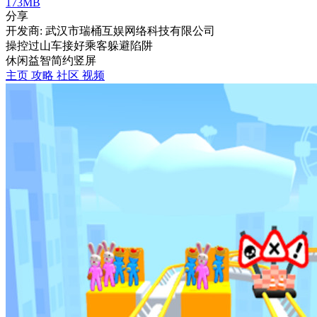
173MB
分享
开发商: 武汉市瑞桶互娱网络科技有限公司
操控过山车接好乘客躲避陷阱
休闲
益智
简约
竖屏
主页
攻略
社区
视频