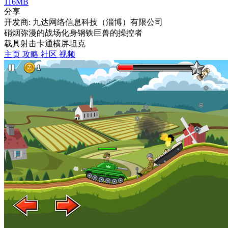
116MB
分享
开发商: 九达网络信息科技（淄博）有限公司
硝烟弥漫的战场化身钢铁巨兽的操控者
载具射击
卡通
横屏
坦克
主页
攻略
社区
视频