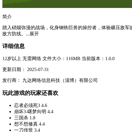
简介
踏入硝烟弥漫的战场，化身钢铁巨兽的操控者，体验碾压敌军
敌方防线。...
展开
详细信息
12岁以上
无需网络
文件大小：116MB
当前版本：1.0.0
更新日期：
2025-07-31
发行商：
九达网络信息科技（淄博）有限公司
玩此游戏的玩家还喜欢
忍者必须死3
4.6
崩坏3-曙梦向明
4.4
三国杀
1.8
想不想修真
4.4
一刀传世
3.4