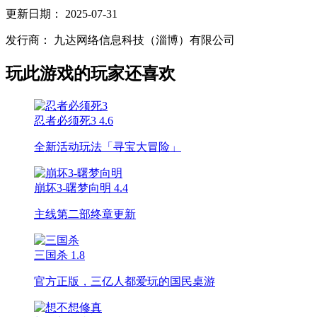
更新日期：
2025-07-31
发行商：
九达网络信息科技（淄博）有限公司
玩此游戏的玩家还喜欢
忍者必须死3
4.6
全新活动玩法「寻宝大冒险」
崩坏3-曙梦向明
4.4
主线第二部终章更新
三国杀
1.8
官方正版，三亿人都爱玩的国民桌游