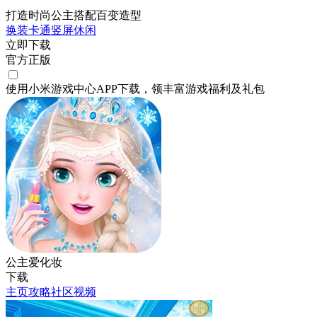
打造时尚公主搭配百变造型
换装
卡通
竖屏
休闲
立即下载
官方正版
使用小米游戏中心APP
下载
，领丰富游戏
福利
及
礼包
公主爱化妆
下载
主页
攻略
社区
视频