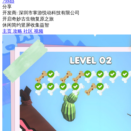
79MB
分享
开发商: 深圳市掌游悦动科技有限公司
开启奇妙古生物复原之旅
休闲
简约
竖屏
收集
益智
主页
攻略
社区
视频