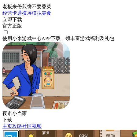
老板来份煎饼不要香菜
经营
卡通
横屏
模拟
美食
立即下载
官方正版
使用小米游戏中心APP
下载
，领丰富游戏
福利
及
礼包
夜市小当家
下载
主页
攻略
社区
视频