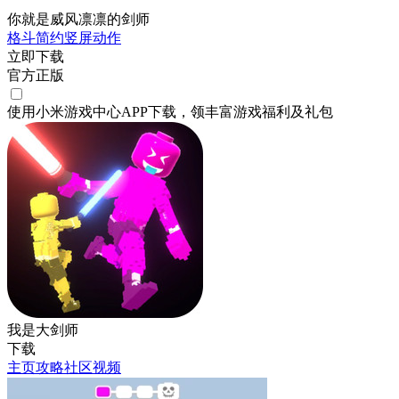
你就是威风凛凛的剑师
格斗
简约
竖屏
动作
立即下载
官方正版
使用小米游戏中心APP
下载
，领丰富游戏
福利
及
礼包
我是大剑师
下载
主页
攻略
社区
视频