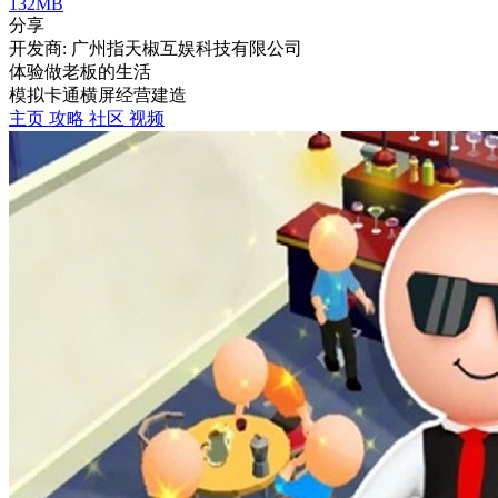
132MB
分享
开发商: 广州指天椒互娱科技有限公司
体验做老板的生活
模拟
卡通
横屏
经营
建造
主页
攻略
社区
视频