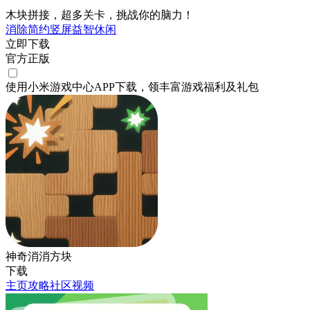
木块拼接，超多关卡，挑战你的脑力！
消除
简约
竖屏
益智
休闲
立即下载
官方正版
使用小米游戏中心APP
下载
，领丰富游戏
福利
及
礼包
神奇消消方块
下载
主页
攻略
社区
视频