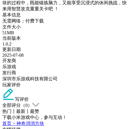
块的过程中，既能锻炼脑力，又能享受沉浸式的休闲挑战，快
来用智慧攻克重重关卡吧 ！
基本信息
无需网络；付费下载
文件大小
51MB
当前版本
1.0.2
更新日期
2025-07-08
开发商
乐游戏
发行商
深圳市乐游戏科技有限公司
玩家评价
写评价
全部评分（
0
）
热门
丨
最新
丨
最赞
下载小米游戏中心，参与互动！
首页
>
神奇消消方块