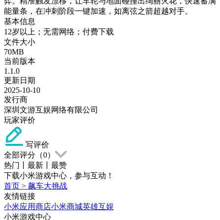
弈。精准触发漂移，让车轮与地面碰撞出绚丽火花，快速蓄满
能量条，在冲刺阶段一键加速，如离弦之箭超越对手。
基本信息
12岁以上；无需网络；付费下载
文件大小
70MB
当前版本
1.1.0
更新日期
2025-10-10
发行商
深圳文游互娱网络有限公司
玩家评价
写评价
全部评分（
0
）
热门
丨
最新
丨
最赞
下载小米游戏中心，参与互动！
首页
>
飙车大挑战
友情链接
小米应用商店
小米商城
英雄互娱
小米游戏中心