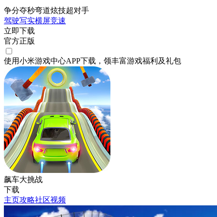
争分夺秒弯道炫技超对手
驾驶
写实
横屏
竞速
立即下载
官方正版
使用小米游戏中心APP
下载
，领丰富游戏
福利
及
礼包
飙车大挑战
下载
主页
攻略
社区
视频