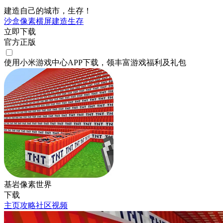
建造自己的城市，生存！
沙盒
像素
横屏
建造
生存
立即下载
官方正版
使用小米游戏中心APP
下载
，领丰富游戏
福利
及
礼包
基岩像素世界
下载
主页
攻略
社区
视频