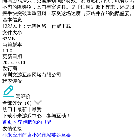
随着游戏深入，更能解锁绚丽特效。赛道危机四伏，既有层出
不穷的障碍物，又有丰富道具。是手忙脚乱败下阵来，还是眼
疾手快突破重重阻碍？享受这场速度与策略并存的跑酷盛宴。
基本信息
12岁以上；无需网络；付费下载
文件大小
62MB
当前版本
1.1.0
更新日期
2025-10-10
发行商
深圳文游互娱网络有限公司
玩家评价
写评价
全部评分（
0
）
热门
丨
最新
丨
最赞
下载小米游戏中心，参与互动！
首页
>
奔跑吧你的世界
友情链接
小米应用商店
小米商城
英雄互娱