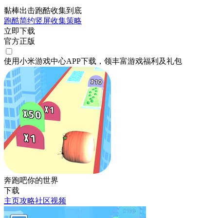
黏棒出击跑酷收集到底
跑酷
简约
竖屏
收集
策略
立即下载
官方正版
使用小米游戏中心APP
下载
，领丰富游戏
福利
及
礼包
奔跑吧你的世界
下载
主页
攻略
社区
视频