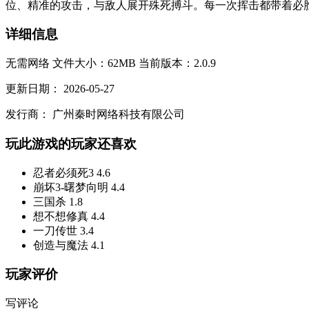
位、精准的攻击，与敌人展开殊死搏斗。每一次挥击都带着必胜
详细信息
无需网络
文件大小：62MB
当前版本：2.0.9
更新日期：
2026-05-27
发行商：
广州秦时网络科技有限公司
玩此游戏的玩家还喜欢
忍者必须死3
4.6
崩坏3-曙梦向明
4.4
三国杀
1.8
想不想修真
4.4
一刀传世
3.4
创造与魔法
4.1
玩家评价
写评论