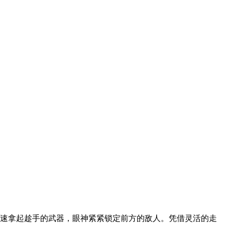
迅速拿起趁手的武器，眼神紧紧锁定前方的敌人。凭借灵活的走