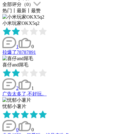
全部评分（
0
）
热门
丨
最新
丨
最赞
小米玩家OKX5q2
1
0
拉爆了78787891
喜仔and屌毛
2
1
广告太多了,不好玩。
忧郁小薯片
0
0