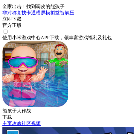
全家出击！找到调皮的熊孩子！
非对称竞技
卡通
横屏
模拟
益智
解压
立即下载
官方正版
使用小米游戏中心APP
下载
，领丰富游戏
福利
及
礼包
熊孩子大作战
下载
主页
攻略
社区
视频