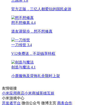
三国杀
1.8
官方正版，三亿人都爱玩的国民桌游
想不想修真
4.4
道友请留步，想不想修真
一刀传世
3.4
V12免费送，不花钱享特权
创造与魔法
4.1
小鹿服饰及背饰礼盒限时上架
友情链接
小米应用商店
小米商城
英雄互娱
小米游戏中心
开发者平台
微信公众号
微博主页
商务合作