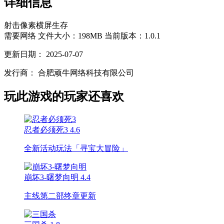
详细信息
射击
像素
横屏
生存
需要网络
文件大小：198MB
当前版本：1.0.1
更新日期：
2025-07-07
发行商：
合肥顽牛网络科技有限公司
玩此游戏的玩家还喜欢
忍者必须死3
4.6
全新活动玩法「寻宝大冒险」
崩坏3-曙梦向明
4.4
主线第二部终章更新