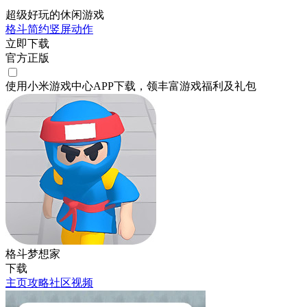
超级好玩的休闲游戏
格斗
简约
竖屏
动作
立即下载
官方正版
使用小米游戏中心APP
下载
，领丰富游戏
福利
及
礼包
格斗梦想家
下载
主页
攻略
社区
视频